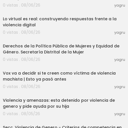
0 vistas . 08/06/26
yagru
02:37:46
Lo virtual es real: construyendo respuestas frente a la
violencia digital
0 vistas . 08/06/26
yagru
01:12:25
Derechos de la Política Pública de Mujeres y Equidad de
Género. Secretaría Distrital de la Mujer
0 vistas . 08/06/26
yagru
03:00
Vox va a decidir si te creen como víctima de violencia
machista | Esto ya pasó antes
0 vistas . 08/06/26
yagru
07:26
Violencia y amenazas: esta detenido por violencia de
genero y pide ayuda por su hija
0 vistas . 08/05/26
yagru
02:02:48
Secc. Violencia de Genero - Criterios de competencia en