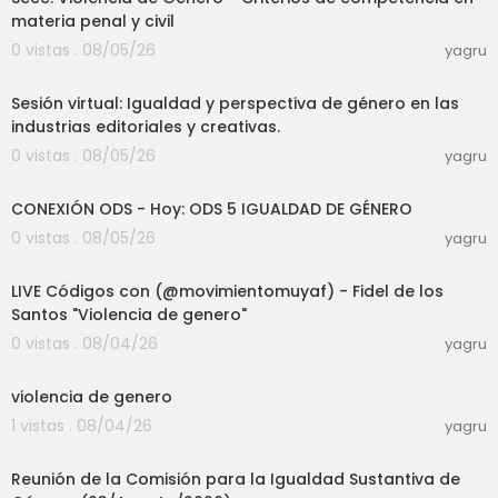
materia penal y civil
0 vistas . 08/05/26
yagru
25:24
Sesión virtual: Igualdad y perspectiva de género en las
industrias editoriales y creativas.
0 vistas . 08/05/26
yagru
01:06:39
CONEXIÓN ODS - Hoy: ODS 5 IGUALDAD DE GÉNERO
0 vistas . 08/05/26
yagru
01:34:34
LIVE Códigos con (@movimientomuyaf) - Fidel de los
Santos "Violencia de genero"
0 vistas . 08/04/26
yagru
05:09
violencia de genero
1 vistas . 08/04/26
yagru
11:03
Reunión de la Comisión para la Igualdad Sustantiva de