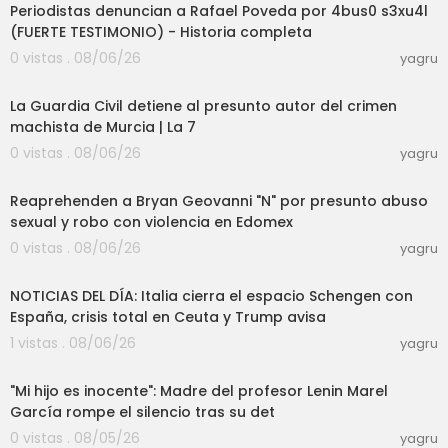
Periodistas denuncian a Rafael Poveda por 4bus0 s3xu4l
(FUERTE TESTIMONIO) - Historia completa
0 vistas . 08/06/26
yagru
09:11
La Guardia Civil detiene al presunto autor del crimen
machista de Murcia | La 7
0 vistas . 08/06/26
yagru
03:05
Reaprehenden a Bryan Geovanni "N" por presunto abuso
sexual y robo con violencia en Edomex
0 vistas . 08/06/26
yagru
17:09
NOTICIAS DEL DÍA: Italia cierra el espacio Schengen con
España, crisis total en Ceuta y Trump avisa
1 vistas . 08/06/26
yagru
11:52
"Mi hijo es inocente": Madre del profesor Lenin Marel
García rompe el silencio tras su det
0 vistas . 08/05/26
yagru