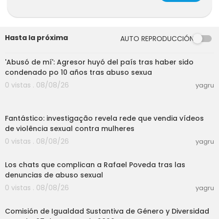
Hasta la próxima
AUTO REPRODUCCIÓN
11:14
'Abusó de mí': Agresor huyó del país tras haber sido
condenado po 10 años tras abuso sexua
0 vistas . 08/08/26
yagru
04:14
Fantástico: investigação revela rede que vendia vídeos
de violência sexual contra mulheres
0 vistas . 08/08/26
yagru
13:21
Los chats que complican a Rafael Poveda tras las
denuncias de abuso sexual
0 vistas . 08/08/26
yagru
01:20:15
Comisión de Igualdad Sustantiva de Género y Diversidad