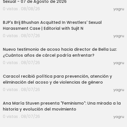
Sexual - 07 de Agosto de 2026
0 vistas . 08/08/26
yagru
09:19
BJP's Brij Bhushan Acquitted In Wrestlers' Sexual
Harassment Case | Editorial with Sujit N
0 vistas . 08/07/26
yagru
13:36
Nuevo testimonio de acoso hacia director de Bella Luz:
¿Cuántos años de cárcel podría enfrentar?
0 vistas . 08/07/26
yagru
03:54
Caracol recibió política para prevención, atención y
eliminación del acoso y de violencias de género
0 vistas . 08/07/26
yagru
13:09
Ana María Stuven presenta "Feminismo": Una mirada a la
historia y evolución del movimiento
0 vistas . 08/07/26
yagru
01:07:11