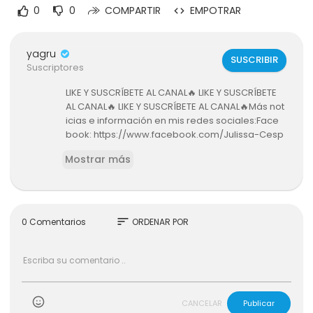
0
0
COMPARTIR
EMPOTRAR
yagru
SUSCRIBIR
Suscriptores
LIKE Y SUSCRÍBETE AL CANAL🔥 LIKE Y SUSCRÍBETE
AL CANAL🔥 LIKE Y SUSCRÍBETE AL CANAL🔥Más not
icias e información en mis redes sociales:Face
book: https://www.facebook.com/Julissa-Cesp
edes-A-523460824666808Instagram: https://w
Mostrar más
ww.instagram.com/julissacespedes/Twitter: htt
ps://x.com/julissaces?s=21 @Julissa Cespedes ​
sort
0 Comentarios
ORDENAR POR
CANCELAR
Publicar