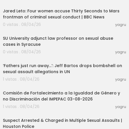
03:24
Jared Leto: Four women accuse Thirty Seconds to Mars
frontman of criminal sexual conduct | BBC News
0 vistas . 08/04/26
yagru
05:58
SU University adjunct law professor on sexual abuse
cases in Syracuse
0 vistas . 08/04/26
yagru
12:06
‘Fathers just run away…’: Jeff Bartos drops bombshell on
sexual assault allegations in UN
1 vistas . 08/04/26
yagru
38:40
Comisión de Fortalecimiento a la Igualdad de Género y
no Discriminación del IMPEPAC 03-08-2026
1 vistas . 08/04/26
yagru
25:10
Suspect Arrested & Charged in Multiple Sexual Assaults |
Houston Police