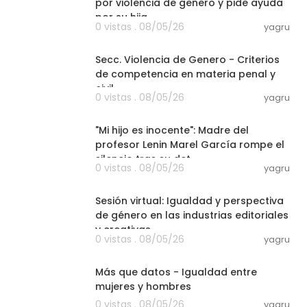
por violencia de genero y pide ayuda
por su hija
0 vistas . 08/05/26
yagru
02:02:48
Secc. Violencia de Genero - Criterios
de competencia en materia penal y
civil
0 vistas . 08/05/26
yagru
11:52
"Mi hijo es inocente": Madre del
profesor Lenin Marel García rompe el
silencio tras su det
0 vistas . 08/05/26
yagru
25:24
Sesión virtual: Igualdad y perspectiva
de género en las industrias editoriales
y creativas.
0 vistas . 08/05/26
yagru
08:45
Más que datos - Igualdad entre
mujeres y hombres
0 vistas . 08/05/26
yagru