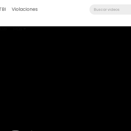
TBI
Violaciones
tas
Más