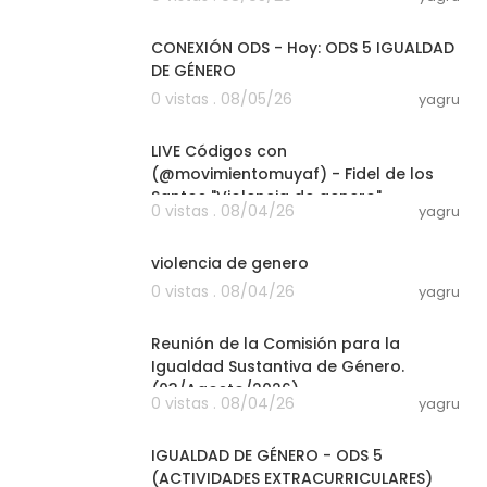
01:06:39
CONEXIÓN ODS - Hoy: ODS 5 IGUALDAD
DE GÉNERO
0 vistas . 08/05/26
yagru
01:34:34
LIVE Códigos con
(@movimientomuyaf) - Fidel de los
Santos "Violencia de genero"
0 vistas . 08/04/26
yagru
05:09
violencia de genero
0 vistas . 08/04/26
yagru
11:03
Reunión de la Comisión para la
Igualdad Sustantiva de Género.
(03/Agosto/2026).
0 vistas . 08/04/26
yagru
30:04
IGUALDAD DE GÉNERO - ODS 5
(ACTIVIDADES EXTRACURRICULARES)