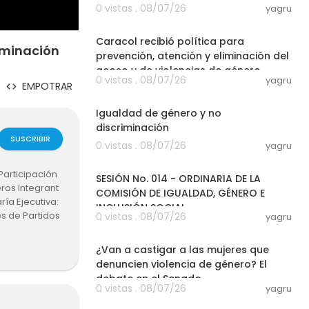
0 vistas . 08/07/26
yagru
03:54
Caracol recibió política para
iminación
prevención, atención y eliminación del
acoso y de violencias de género
0 vistas . 08/07/26
yagru
EMPOTRAR
01:00:10
Igualdad de género y no
discriminación
SUSCRIBIR
0 vistas . 08/07/26
yagru
01:01:01
Participación
SESIÓN No. 014 - ORDINARIA DE LA
eros Integrant
COMISIÓN DE IGUALDAD, GÉNERO E
ía Ejecutiva:
INCLUSIÓN SOCIAL
s de Partidos
0 vistas . 08/07/26
yagru
03:00
¿Van a castigar a las mujeres que
denuncien violencia de género? El
debate en el Senado
0 vistas . 08/07/26
yagru
13:09