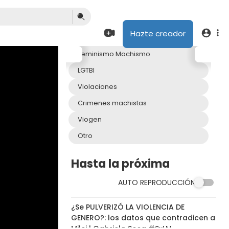
Hazte creador
Feminismo Machismo
LGTBI
Violaciones
Crimenes machistas
Viogen
Otro
Hasta la próxima
AUTO REPRODUCCIÓN
13:48
¿Se PULVERIZÓ LA VIOLENCIA DE
GENERO?: los datos que contradicen a
Milei | Gabriela Sosa #SxLM