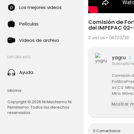
Los mejores videos
Comisión de For
Películas
del IMPEPAC 02
2
vistas • 06/03/26
Vídeos de archivo
yagru
EXPLORA MÁS
Suscriptor
Ayuda
Comisión de
PolíticaPre
es:C.E. Mtr
Idioma
Mtra. Móni
Políticos a
Copyright © 2026 Ni Machismo Ni
Mostrar 
Feminismo. Todos los derechos
reservados.
0 Comentarios