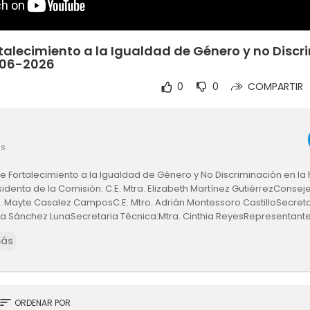
talecimiento a la Igualdad de Género y no Discr
-06-2026
0
0
COMPARTIR
es
 Fortalecimiento a la Igualdad de Género y No Discriminación en la 
sidenta de la Comisión: C.E. Mtra. Elizabeth Martínez GutiérrezConsej
a. Mayte Casalez CamposC.E. Mtro. Adrián Montessoro CastilloSecretar
ca Sánchez LunaSecretaria Técnica:Mtra. Cinthia ReyesRepresentante
creditados ante el CEE del IMPEPAC
más
sort
ORDENAR POR