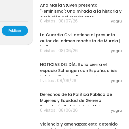
Ana María Stuven presenta
"Feminismo": Una mirada a la historia y
evolución del movimiento
0 vistas . 08/07/26
yagru
09:11
Publicar
La Guardia Civil detiene al presunto
autor del crimen machista de Murcia |
La 7
0 vistas . 08/06/26
yagru
17:09
NOTICIAS DEL DÍA: Italia cierra el
espacio Schengen con España, crisis
total en Ceuta y Trump avisa
1 vistas . 08/06/26
yagru
01:12:25
Derechos de la Política Pública de
Mujeres y Equidad de Género.
Secretaría Distrital de la Mujer
0 vistas . 08/06/26
yagru
07:26
Violencia y amenazas: esta detenido