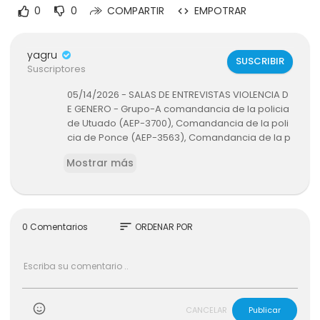
0
0
COMPARTIR
EMPOTRAR
yagru
SUSCRIBIR
Suscriptores
05/14/2026 - SALAS DE ENTREVISTAS VIOLENCIA D
E GENERO - Grupo-A comandancia de la policia
de Utuado (AEP-3700), Comandancia de la poli
cia de Ponce (AEP-3563), Comandancia de la p
olicia de Aibonito (AEP-2050) Subasta Num. 202
Mostrar más
5-26-40
sort
0 Comentarios
ORDENAR POR
CANCELAR
Publicar