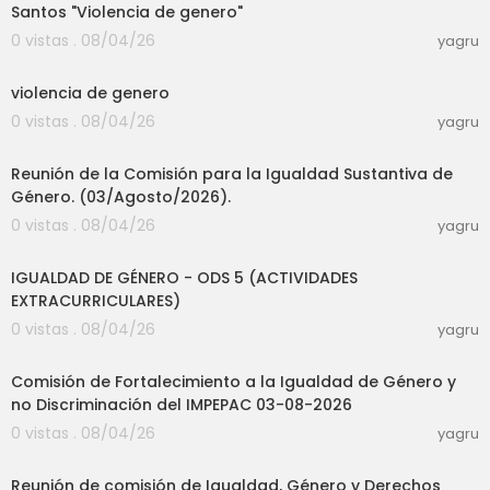
Santos "Violencia de genero"
0 vistas . 08/04/26
yagru
05:09
violencia de genero
0 vistas . 08/04/26
yagru
11:03
Reunión de la Comisión para la Igualdad Sustantiva de
Género. (03/Agosto/2026).
0 vistas . 08/04/26
yagru
30:04
IGUALDAD DE GÉNERO - ODS 5 (ACTIVIDADES
EXTRACURRICULARES)
0 vistas . 08/04/26
yagru
38:40
Comisión de Fortalecimiento a la Igualdad de Género y
no Discriminación del IMPEPAC 03-08-2026
0 vistas . 08/04/26
yagru
01:01:45
Reunión de comisión de Igualdad, Género y Derechos