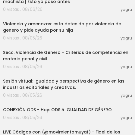
machista | Esto ya pasó antes
0 vistas . 08/06/26
yagru
07:26
Violencia y amenazas: esta detenido por violencia de
genero y pide ayuda por su hija
0 vistas . 08/05/26
yagru
02:02:48
Secc. Violencia de Genero - Criterios de competencia en
materia penal y civil
0 vistas . 08/05/26
yagru
25:24
Sesión virtual: Igualdad y perspectiva de género en las
industrias editoriales y creativas.
0 vistas . 08/05/26
yagru
01:06:39
CONEXIÓN ODS - Hoy: ODS 5 IGUALDAD DE GÉNERO
0 vistas . 08/05/26
yagru
01:34:34
LIVE Códigos con (@movimientomuyaf) - Fidel de los