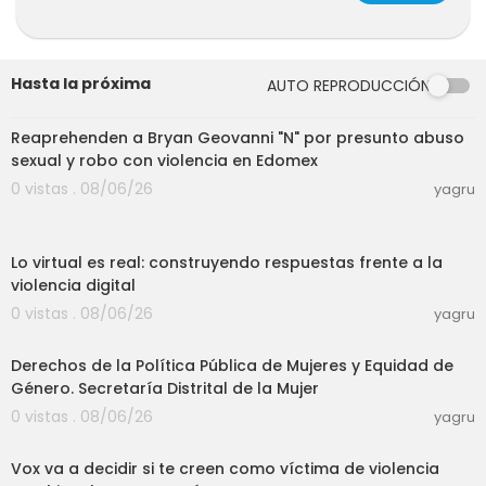
Hasta la próxima
AUTO REPRODUCCIÓN
03:05
Reaprehenden a Bryan Geovanni "N" por presunto abuso
sexual y robo con violencia en Edomex
0 vistas . 08/06/26
yagru
02:37:46
Lo virtual es real: construyendo respuestas frente a la
violencia digital
0 vistas . 08/06/26
yagru
01:12:25
Derechos de la Política Pública de Mujeres y Equidad de
Género. Secretaría Distrital de la Mujer
0 vistas . 08/06/26
yagru
03:00
Vox va a decidir si te creen como víctima de violencia