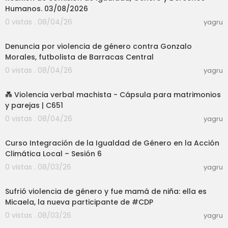
Humanos. 03/08/2026
0 vistas . 08/04/26
yagru
05:34
Denuncia por violencia de género contra Gonzalo
Morales, futbolista de Barracas Central
0 vistas . 08/04/26
yagru
31:08
💑 Violencia verbal machista - Cápsula para matrimonios
y parejas | C651
0 vistas . 08/04/26
yagru
01:31:36
Curso Integración de la Igualdad de Género en la Acción
Climática Local – Sesión 6
0 vistas . 08/03/26
yagru
04:23
Sufrió violencia de género y fue mamá de niña: ella es
Micaela, la nueva participante de #CDP
0 vistas . 08/03/26
yagru
17:24